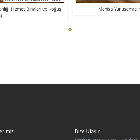
ığı Hizmet Binaları ve Koğuş
Manisa Yunusemre Ke
şi
erimiz
Bize Ulaşın